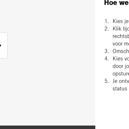
Hoe we
Kies je
Klik t
rechts
voor m
Omschr
Kies v
door jo
opstur
Je ont
status